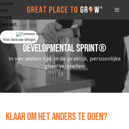
Could
not
make
request.
Free Website Widget
Developmental Sprint®
In vier weken tijd, in de praktijk, persoonlijke
groei versnellen
Klaar om het anders te doen?