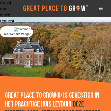
Could
not
make
request.
Free Website Widget
Great Place to Grow® is gevestigd in
het prachtige Huis Leyduin
Deze